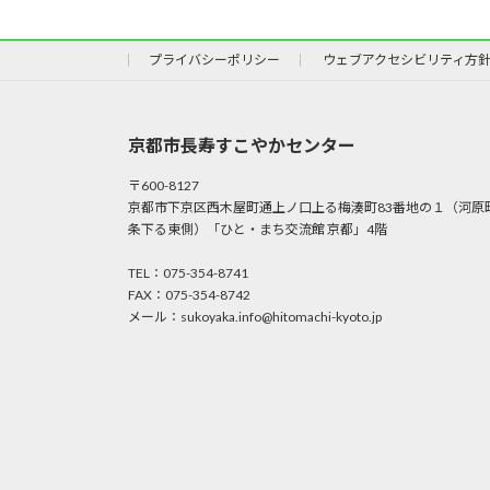
プライバシーポリシー
ウェブアクセシビリティ方
京都市長寿すこやかセンター
〒600-8127
京都市下京区西木屋町通上ノ口上る梅湊町83番地の１（河原
条下る東側）「ひと・まち交流館 京都」4階
TEL：075-354-8741
FAX：075-354-8742
メール：sukoyaka.info@hitomachi-kyoto.jp