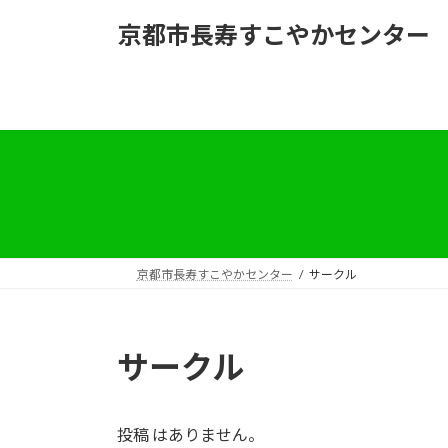
コ
ナ
京都市長寿すこやかセンター
ン
ビ
テ
ゲ
ン
ー
ツ
シ
へ
ョ
ス
ン
キ
に
ッ
移
プ
動
京都市長寿すこやかセンター
サークル
サークル
投稿 はありません。