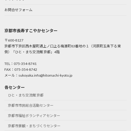
お問合せフォーム
京都市長寿すこやかセンター
〒600-8127
京都市下京区西木屋町通上ノ口上る梅湊町83番地の１（河原町五条下る東
側）「ひと・まち交流館 京都」4階
TEL：075-354-8741
FAX：075-354-8742
メール：sukoyaka.info@hitomachi-kyoto.jp
各センター
ひと・まち交流館 京都
京都市市民総合活動センター
京都市福祉ボランティアセンター
京都市景観・まちづくりセンター