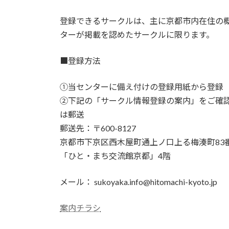
登録できるサークルは、主に京都市内在住の
ターが掲載を認めたサークルに限ります。
■登録方法
①当センターに備え付けの登録用紙から登録
②下記の「サークル情報登録の案内」をご確
は郵送
郵送先：〒600-8127
京都市下京区西木屋町通上ノ口上る梅湊町83
「ひと・まち交流館京都」4階
メール： sukoyaka.info@hitomachi-kyoto.jp
案内チラシ