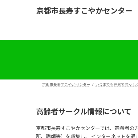
コ
ナ
京都市長寿すこやかセンター
ン
ビ
テ
ゲ
ン
ー
ツ
シ
へ
ョ
ス
ン
キ
に
ッ
移
プ
動
京都市長寿すこやかセンター
いつまでも元気で若々し
高齢者サークル情報について
京都市長寿すこやかセンターでは、高齢者の
所、講師等）を収集し、 インターネットを通