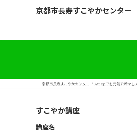
コ
ナ
京都市長寿すこやかセンター
ン
ビ
テ
ゲ
ン
ー
ツ
シ
へ
ョ
ス
ン
キ
に
ッ
移
プ
動
京都市長寿すこやかセンター
いつまでも元気で若々し
すこやか講座
講座名