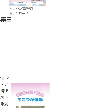
すこやか講座9月
ダウンロード
成講座
ション
も・ど
う考え
にでき
が歌詞