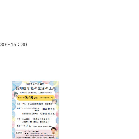
0～15：30