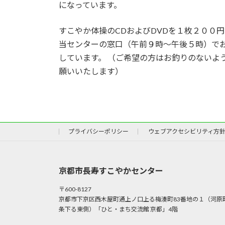
になっています。
すこやか体操のCDおよびDVDを１枚２００
当センターの窓口（午前９時～午後５時）で
しています。 （ご希望の方はお釣りのないよ
願いいたします）
プライバシーポリシー
ウェブアクセシビリティ方
京都市長寿すこやかセンター
〒600-8127
京都市下京区西木屋町通上ノ口上る梅湊町83番地の１（河原
条下る東側）「ひと・まち交流館 京都」4階