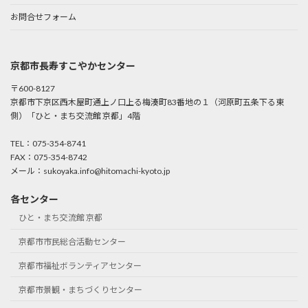
お問合せフォーム
京都市長寿すこやかセンター
〒600-8127
京都市下京区西木屋町通上ノ口上る梅湊町83番地の１（河原町五条下る東
側）「ひと・まち交流館 京都」4階
TEL：075-354-8741
FAX：075-354-8742
メール：sukoyaka.info@hitomachi-kyoto.jp
各センター
ひと・まち交流館 京都
京都市市民総合活動センター
京都市福祉ボランティアセンター
京都市景観・まちづくりセンター